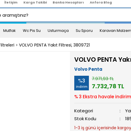
İletişim
Kargo Takibi
Banka Hesapları
Anfora Blog
Mutfak
Wc Pis Su
Usturmaça
Su Sporu
Karavan Malzem
iltreleri
VOLVO PENTA Yakıt Filtresi, 3809721
VOLVO PENTA Yakıt 
Volvo Penta
7.971,93 TL
%3
7.732,78 TL
indirim
% 3 Ekstra havale indirim
Kategori
Yak
Stok Kodu
18
1-3 iş günü içerisinde kargoya