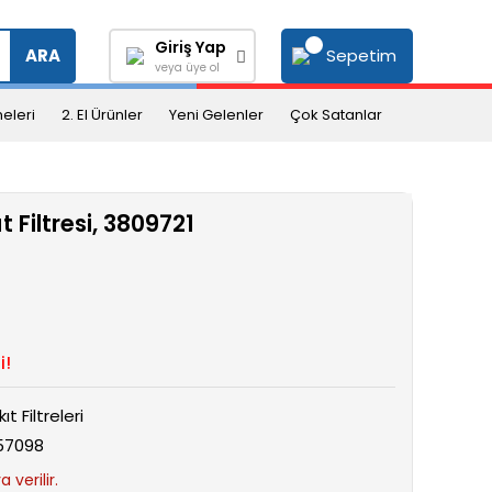
Giriş Yap
Sepetim
ARA
veya üye ol
eleri
2. El Ürünler
Yeni Gelenler
Çok Satanlar
Filtresi, 3809721
i!
ıt Filtreleri
57098
 verilir.