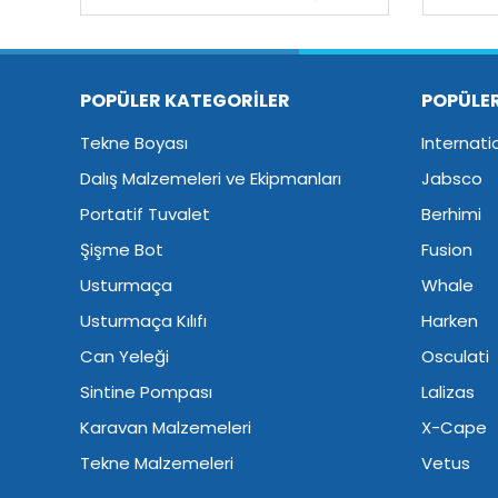
POPÜLER KATEGORİLER
POPÜLE
Tekne Boyası
Internati
Dalış Malzemeleri ve Ekipmanları
Jabsco
Portatif Tuvalet
Berhimi
Şişme Bot
Fusion
Usturmaça
Whale
Usturmaça Kılıfı
Harken
Can Yeleği
Osculati
Sintine Pompası
Lalizas
Karavan Malzemeleri
X-Cape
Tekne Malzemeleri
Vetus