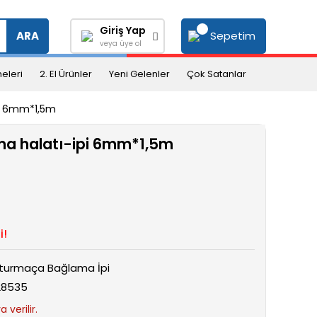
Giriş Yap
Sepetim
ARA
veya üye ol
eleri
2. El Ürünler
Yeni Gelenler
Çok Satanlar
pi 6mm*1,5m
a halatı-ipi 6mm*1,5m
i!
turmaça Bağlama İpi
28535
 verilir.