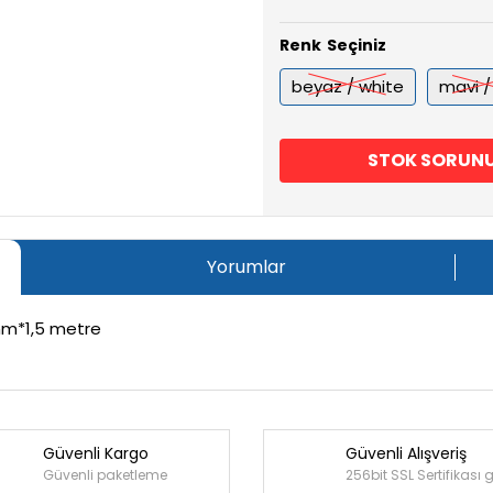
Renk
beyaz / white
mavi /
STOK SORUN
Yorumlar
mm*1,5 metre
Güvenli Kargo
Güvenli Alışveriş
Bu ürüne ilk yorumu siz yapın!
Güvenli paketleme
256bit SSL Sertifikası 