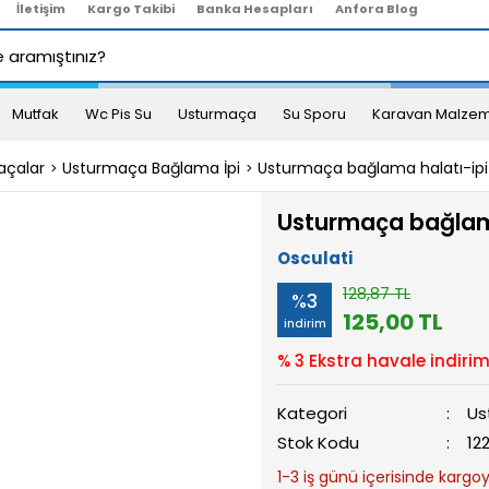
İletişim
Kargo Takibi
Banka Hesapları
Anfora Blog
Mutfak
Wc Pis Su
Usturmaça
Su Sporu
Karavan Malzem
açalar
Usturmaça Bağlama İpi
Usturmaça bağlama halatı-i
Usturmaça bağlam
Osculati
128,87 TL
%3
125,00 TL
indirim
% 3 Ekstra havale indirim
Kategori
Us
Stok Kodu
12
1-3 iş günü içerisinde kargoya