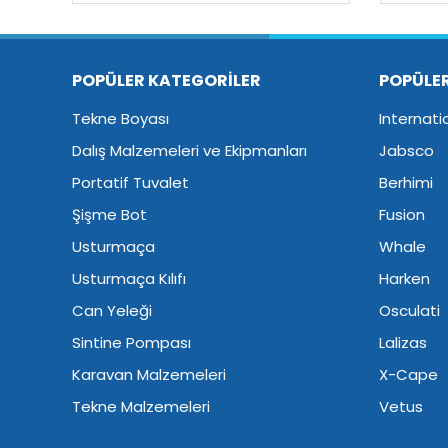
POPÜLER KATEGORİLER
POPÜLE
Tekne Boyası
Internati
Dalış Malzemeleri ve Ekipmanları
Jabsco
Portatif Tuvalet
Berhimi
Şişme Bot
Fusion
Usturmaça
Whale
Usturmaça Kılıfı
Harken
Can Yeleği
Osculati
Sintine Pompası
Lalizas
Karavan Malzemeleri
X-Cape
Tekne Malzemeleri
Vetus