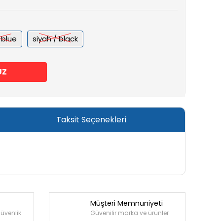
 blue
siyah / black
UZ
Taksit Seçenekleri
Müşteri Memnuniyeti
güvenlik
Güvenilir marka ve ürünler