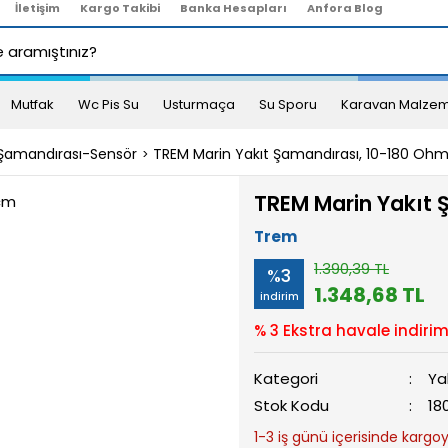
İletişim
Kargo Takibi
Banka Hesapları
Anfora Blog
Mutfak
Wc Pis Su
Usturmaça
Su Sporu
Karavan Malzem
 Şamandırası-Sensör
TREM Marin Yakıt Şamandırası, 10-180 Ohm
TREM Marin Yakıt 
Trem
1.390,39 TL
%3
1.348,68 TL
indirim
% 3 Ekstra havale indirim
Kategori
Ya
Stok Kodu
18
1-3 iş günü içerisinde kargoya