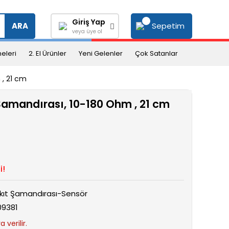
Giriş Yap
Sepetim
ARA
veya üye ol
eleri
2. El Ürünler
Yeni Gelenler
Çok Satanlar
 , 21 cm
Şamandırası, 10-180 Ohm , 21 cm
i!
kıt Şamandırası-Sensör
09381
 verilir.