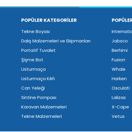
POPÜLER KATEGORİLER
POPÜLE
Tekne Boyası
Internati
Dalış Malzemeleri ve Ekipmanları
Jabsco
Portatif Tuvalet
Berhimi
Şişme Bot
Fusion
Usturmaça
Whale
Usturmaça Kılıfı
Harken
Can Yeleği
Osculati
Sintine Pompası
Lalizas
Karavan Malzemeleri
X-Cape
Tekne Malzemeleri
Vetus