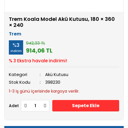
Trem Koala Model Akü Kutusu, 180 × 360
× 240
Trem
942,33 TL
%3
914,06 TL
indirim
% 3 Ekstra havale indirimi!
Kategori
Akü Kutusu
Stok Kodu
398230
1-3 iş günü içerisinde kargoya verilir.
Sepete Ekle
Adet