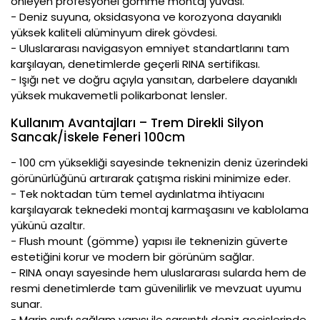
önleyen profesyonel gömme montaj yuvası.
- Deniz suyuna, oksidasyona ve korozyona dayanıklı
yüksek kaliteli alüminyum direk gövdesi.
- Uluslararası navigasyon emniyet standartlarını tam
karşılayan, denetimlerde geçerli RINA sertifikası.
- Işığı net ve doğru açıyla yansıtan, darbelere dayanıklı
yüksek mukavemetli polikarbonat lensler.
Kullanım Avantajları – Trem Direkli Silyon
Sancak/İskele Feneri 100cm
- 100 cm yüksekliği sayesinde teknenizin deniz üzerindeki
görünürlüğünü artırarak çatışma riskini minimize eder.
- Tek noktadan tüm temel aydınlatma ihtiyacını
karşılayarak teknedeki montaj karmaşasını ve kablolama
yükünü azaltır.
- Flush mount (gömme) yapısı ile teknenizin güverte
estetiğini korur ve modern bir görünüm sağlar.
- RINA onayı sayesinde hem uluslararası sularda hem de
resmi denetimlerde tam güvenilirlik ve mevzuat uyumu
sunar.
- Marin sınıfı sağlam yapısı ile sarsıntılı deniz geçişlerinde