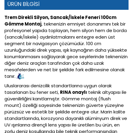
ÜRÜN BİLGİSİ
Trem Direkli Silyon, Sancak/İskele Feneri 100cm
Gömme Montaj
, teknenizin emniyet donanımını tek bir
profesyonel yapıda toplayan, hem silyon hem de borda
(sancak/iskele) aydınlatmalarını entegre eden üst
segment bir navigasyon çözümüdür. 100 cm
uzunluğundaki direk yapısı, ışık kaynağının daha yüksekte
konumlanmasını sağlayarak gece seyirlerinde teknenizin
diğer deniz araçları tarafından çok daha uzak
mesafelerden ve net bir şekilde fark edilmesine olanak
tanır.
Uluslararası denizcilik standartlarına uygun olarak
tasarlanan bu fener seti,
RINA onaylı
teknik altyapısı ile
güvenilirliğini kanıtlamıştır. Gömme montaj (flush
mount) özelliği sayesinde teknenizin güverte yüzeyine
pürüzsüz ve estetik bir şekilde entegre olur. Marin kalite
standartlarında, korozyona dayanıklı alüminyum direk ve
UV ışınlarına dirençli lens yapısı ile üretilen bu ürün, en
zorlu deniz koşullarında bile teknik performansından