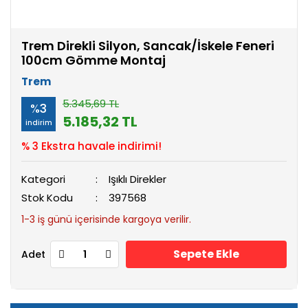
Trem Direkli Silyon, Sancak/İskele Feneri
100cm Gömme Montaj
Trem
5.345,69 TL
%3
5.185,32 TL
indirim
% 3 Ekstra havale indirimi!
Kategori
Işıklı Direkler
Stok Kodu
397568
1-3 iş günü içerisinde kargoya verilir.
Sepete Ekle
Adet