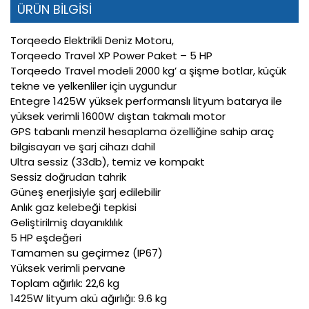
ÜRÜN BİLGİSİ
Torqeedo Elektrikli Deniz Motoru,
Torqeedo Travel XP Power Paket – 5 HP
Torqeedo Travel modeli 2000 kg’ a şişme botlar, küçük
tekne ve yelkenliler için uygundur
Entegre 1425W yüksek performanslı lityum batarya ile
yüksek verimli 1600W dıştan takmalı motor
GPS tabanlı menzil hesaplama özelliğine sahip araç
bilgisayarı ve şarj cihazı dahil
Ultra sessiz (33db), temiz ve kompakt
Sessiz doğrudan tahrik
Güneş enerjisiyle şarj edilebilir
Anlık gaz kelebeği tepkisi
Geliştirilmiş dayanıklılık
5 HP eşdeğeri
Tamamen su geçirmez (IP67)
Yüksek verimli pervane
Toplam ağırlık: 22,6 kg
1425W lityum akü ağırlığı: 9.6 kg