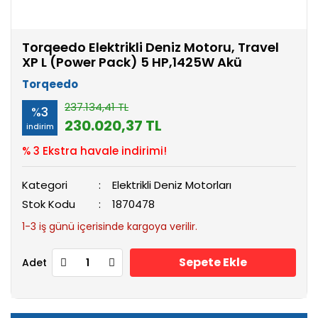
Torqeedo Elektrikli Deniz Motoru, Travel
XP L (Power Pack) 5 HP,1425W Akü
Torqeedo
237.134,41 TL
%3
230.020,37 TL
indirim
% 3 Ekstra havale indirimi!
Kategori
Elektrikli Deniz Motorları
Stok Kodu
1870478
1-3 iş günü içerisinde kargoya verilir.
Sepete Ekle
Adet