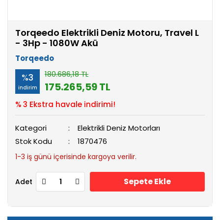
Torqeedo Elektrikli Deniz Motoru, Travel L
- 3Hp - 1080W Akü
Torqeedo
180.686,18 TL
%3
175.265,59 TL
indirim
% 3 Ekstra havale indirimi!
Kategori
Elektrikli Deniz Motorları
Stok Kodu
1870476
1-3 iş günü içerisinde kargoya verilir.
Sepete Ekle
Adet