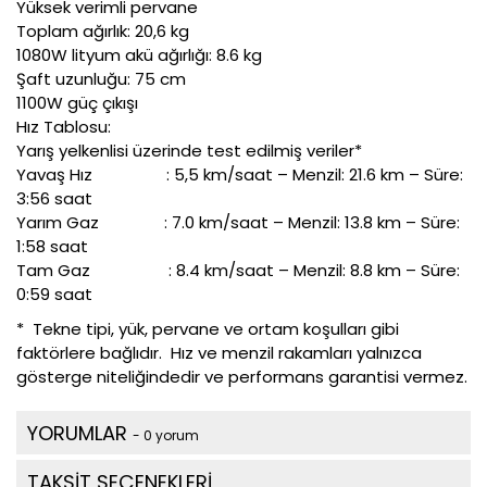
Yüksek verimli pervane
Toplam ağırlık: 20,6 kg
1080W lityum akü ağırlığı: 8.6 kg
Şaft uzunluğu: 75 cm
1100W güç çıkışı
Hız Tablosu:
Yarış yelkenlisi üzerinde test edilmiş veriler*
Yavaş Hız : 5,5 km/saat – Menzil: 21.6 km – Süre:
3:56 saat
Yarım Gaz
: 7.0 km/saat – Menzil: 13.8 km – Süre:
1:58 saat
Tam Gaz : 8.4 km/saat – Menzil: 8.8 km – Süre:
0:59 saat
* Tekne tipi, yük, pervane ve ortam koşulları gibi
faktörlere bağlıdır. Hız ve menzil rakamları yalnızca
gösterge niteliğindedir ve performans garantisi vermez.
YORUMLAR
- 0 yorum
TAKSİT SEÇENEKLERİ