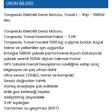
ÜRÜN BİLGİSİ
Torqeedo Elektrikli Deniz Motoru, Travel L - 3Hp - 1080W
Akü
Torqeedo Elektrikli Deniz Motoru
Torqeedo Travel Essential Paket – 3 HP
Torqeedo Travel modeli 1500 kg’ a şişme botlar, küçük
tekne ve yelkenliler için uygundur
Entegre 1080W yüksek performanslı lityum batarya ile
yüksek verimli 1100W dıştan takmalı motor
GPS tabanlı menzil hesaplama özelliğine sahip araç
bilgisayarı ve şarj cihazı dahil
Ultra sessiz (33db), temiz ve kompakt
Sessiz doğrudan tahrik
Güneş enerjisiyle şarj edilebilir
Anlık gaz kelebeği tepkisi
Geliştirilmiş dayanıklılık
3 HP eşdeğeri
Tamamen su geçirmez (IP67)