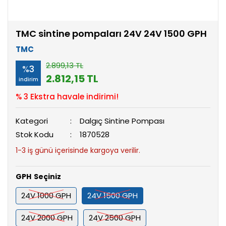
TMC sintine pompaları 24V 24V 1500 GPH
TMC
2.899,13 TL
%3
2.812,15 TL
indirim
% 3 Ekstra havale indirimi!
Kategori
Dalgıç Sintine Pompası
Stok Kodu
1870528
1-3 iş günü içerisinde kargoya verilir.
GPH
24V 1000 GPH
24V 1500 GPH
24V 2000 GPH
24V 2500 GPH