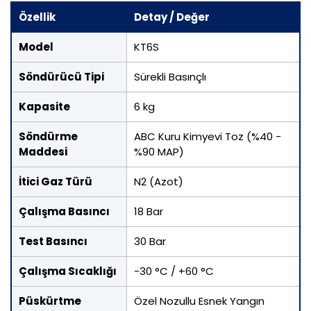
Özellik
Detay / Değer
Model
KT6S
Söndürücü Tipi
Sürekli Basınçlı
Kapasite
6 kg
Söndürme
ABC Kuru Kimyevi Toz (%40 -
Maddesi
%90 MAP)
İtici Gaz Türü
N2 (Azot)
Çalışma Basıncı
18 Bar
Test Basıncı
30 Bar
Çalışma Sıcaklığı
-30 °C / +60 °C
Püskürtme
Özel Nozullu Esnek Yangın