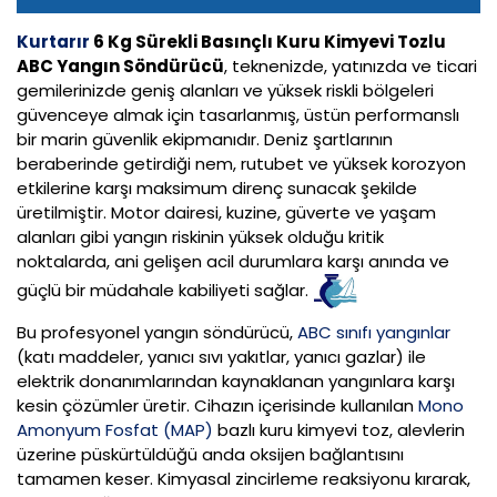
Kurtarır
6 Kg Sürekli Basınçlı Kuru Kimyevi Tozlu
ABC Yangın Söndürücü
, teknenizde, yatınızda ve ticari
gemilerinizde geniş alanları ve yüksek riskli bölgeleri
güvenceye almak için tasarlanmış, üstün performanslı
bir marin güvenlik ekipmanıdır. Deniz şartlarının
beraberinde getirdiği nem, rutubet ve yüksek korozyon
etkilerine karşı maksimum direnç sunacak şekilde
üretilmiştir. Motor dairesi, kuzine, güverte ve yaşam
alanları gibi yangın riskinin yüksek olduğu kritik
noktalarda, ani gelişen acil durumlara karşı anında ve
güçlü bir müdahale kabiliyeti sağlar.
Bu profesyonel yangın söndürücü,
ABC sınıfı yangınlar
(katı maddeler, yanıcı sıvı yakıtlar, yanıcı gazlar) ile
elektrik donanımlarından kaynaklanan yangınlara karşı
kesin çözümler üretir. Cihazın içerisinde kullanılan
Mono
Amonyum Fosfat (MAP)
bazlı kuru kimyevi toz, alevlerin
üzerine püskürtüldüğü anda oksijen bağlantısını
tamamen keser. Kimyasal zincirleme reaksiyonu kırarak,