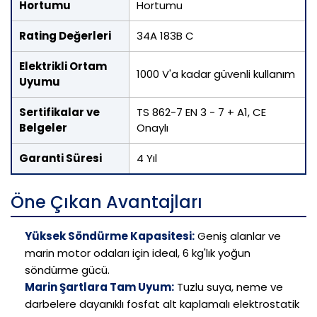
Hortumu
Hortumu
Rating Değerleri
34A 183B C
Elektrikli Ortam
1000 V'a kadar güvenli kullanım
Uyumu
Sertifikalar ve
TS 862-7 EN 3 - 7 + A1, CE
Belgeler
Onaylı
Garanti Süresi
4 Yıl
Öne Çıkan Avantajları
Yüksek Söndürme Kapasitesi:
Geniş alanlar ve
marin motor odaları için ideal, 6 kg'lık yoğun
söndürme gücü.
Marin Şartlara Tam Uyum:
Tuzlu suya, neme ve
darbelere dayanıklı fosfat alt kaplamalı elektrostatik