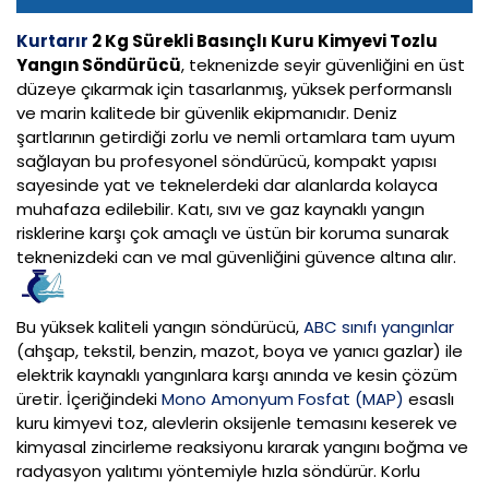
Kurtarır
2 Kg Sürekli Basınçlı Kuru Kimyevi Tozlu
Yangın Söndürücü
, teknenizde seyir güvenliğini en üst
düzeye çıkarmak için tasarlanmış, yüksek performanslı
ve marin kalitede bir güvenlik ekipmanıdır. Deniz
şartlarının getirdiği zorlu ve nemli ortamlara tam uyum
sağlayan bu profesyonel söndürücü, kompakt yapısı
sayesinde yat ve teknelerdeki dar alanlarda kolayca
muhafaza edilebilir. Katı, sıvı ve gaz kaynaklı yangın
risklerine karşı çok amaçlı ve üstün bir koruma sunarak
teknenizdeki can ve mal güvenliğini güvence altına alır.
Bu yüksek kaliteli yangın söndürücü,
ABC sınıfı yangınlar
(ahşap, tekstil, benzin, mazot, boya ve yanıcı gazlar) ile
elektrik kaynaklı yangınlara karşı anında ve kesin çözüm
üretir. İçeriğindeki
Mono Amonyum Fosfat (MAP)
esaslı
kuru kimyevi toz, alevlerin oksijenle temasını keserek ve
kimyasal zincirleme reaksiyonu kırarak yangını boğma ve
radyasyon yalıtımı yöntemiyle hızla söndürür. Korlu