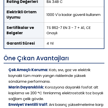
Rating Değerleri
8A 34B C
Elektrikli Ortam
1000 V'a kadar güvenli kullanım
Uyumu
Sertifikalar ve
TS 862-7 EN 3 - 7 + A1, CE
Belgeler
Onaylı
Garanti Süresi
4 Yıl
Öne Çıkan Avantajları
Çok Amaçlı Koruma:
Katı, sıvı, gaz ve elektrik
kaynaklı tüm marin yangın risklerinde yüksek
söndürme performansı.
Marin Dayanıklılık:
Korozyona dayanıklı fosfat alt
kaplama ve 200 °C fırınlanmış elektrostatik toz boyalı
sağlam çelik gövde.
Emniyet Ventilli Valf:
Ani basınç yükselmelerine karşı