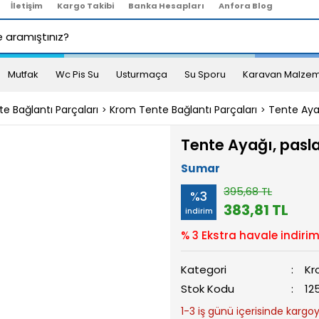
İletişim
Kargo Takibi
Banka Hesapları
Anfora Blog
Mutfak
Wc Pis Su
Usturmaça
Su Sporu
Karavan Malzem
e Bağlantı Parçaları
Krom Tente Bağlantı Parçaları
Tente Ayağ
Tente Ayağı, pasla
Sumar
395,68 TL
%3
383,81 TL
indirim
% 3 Ekstra havale indirim
Kategori
Kr
Stok Kodu
12
1-3 iş günü içerisinde kargoya