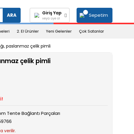
Giriş Yap
Sepetim
ARA
veya üye ol
eleri
2. El Ürünler
Yeni Gelenler
Çok Satanlar
ı, paslanmaz çelik pimli
nmaz çelik pimli
i!
om Tente Bağlantı Parçaları
59766
 verilir.