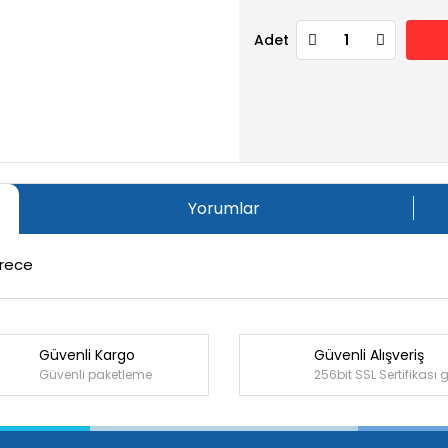
Adet
Yorumlar
erece
Güvenli Kargo
Güvenli Alışveriş
Bu ürüne ilk yorumu siz yapın!
Güvenli paketleme
256bit SSL Sertifikası 
Yorum Yaz