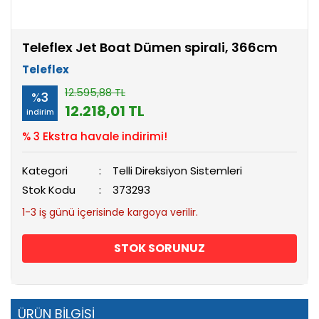
Teleflex Jet Boat Dümen spirali, 366cm
Teleflex
12.595,88 TL
%3
12.218,01 TL
indirim
% 3 Ekstra havale indirimi!
Kategori
Telli Direksiyon Sistemleri
Stok Kodu
373293
1-3 iş günü içerisinde kargoya verilir.
STOK SORUNUZ
ÜRÜN BİLGİSİ