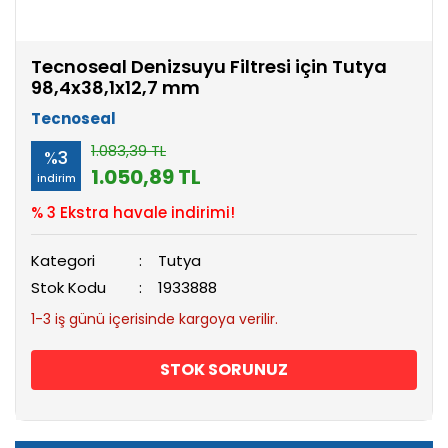
Tecnoseal Denizsuyu Filtresi için Tutya
98,4x38,1x12,7 mm
Tecnoseal
1.083,39 TL
%3
1.050,89 TL
indirim
% 3 Ekstra havale indirimi!
Kategori
Tutya
Stok Kodu
1933888
1-3 iş günü içerisinde kargoya verilir.
STOK SORUNUZ