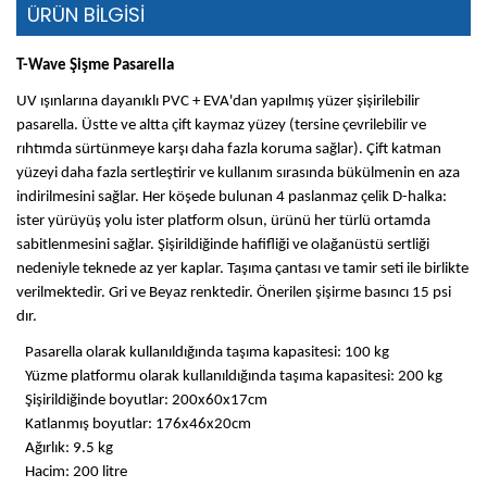
ÜRÜN BİLGİSİ
T-Wave Şişme Pasarella
UV ışınlarına dayanıklı PVC + EVA'dan yapılmış yüzer şişirilebilir
pasarella. Üstte ve altta çift kaymaz yüzey (tersine çevrilebilir ve
rıhtımda sürtünmeye karşı daha fazla koruma sağlar). Çift katman
yüzeyi daha fazla sertleştirir ve kullanım sırasında bükülmenin en aza
indirilmesini sağlar. Her köşede bulunan 4 paslanmaz çelik D-halka:
ister yürüyüş yolu ister platform olsun, ürünü her türlü ortamda
sabitlenmesini sağlar. Şişirildiğinde hafifliği ve olağanüstü sertliği
nedeniyle teknede az yer kaplar. Taşıma çantası ve tamir seti ile birlikte
verilmektedir. Gri ve Beyaz renktedir. Önerilen şişirme basıncı 15 psi
dır.
Pasarella olarak kullanıldığında taşıma kapasitesi: 100 kg
Yüzme platformu olarak kullanıldığında taşıma kapasitesi: 200 kg
Şişirildiğinde boyutlar: 200x60x17cm
Katlanmış boyutlar: 176x46x20cm
Ağırlık: 9.5 kg
Hacim: 200 litre