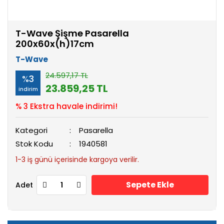
T-Wave Şişme Pasarella
200x60x(h)17cm
T-Wave
24.597,17 TL
%3
23.859,25 TL
indirim
% 3 Ekstra havale indirimi!
Kategori
Pasarella
Stok Kodu
1940581
1-3 iş günü içerisinde kargoya verilir.
Sepete Ekle
Adet