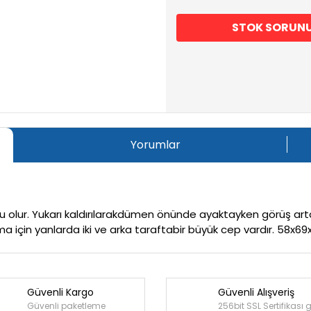
STOK SORUN
Yorumlar
u olur. Yukarı kaldırılarakdümen önünde ayaktayken görüş art
 için yanlarda iki ve arka taraftabir büyük cep vardır. 58x69x
Güvenli Kargo
Güvenli Alışveriş
Bu ürüne ilk yorumu siz yapın!
Güvenli paketleme
256bit SSL Sertifikası 