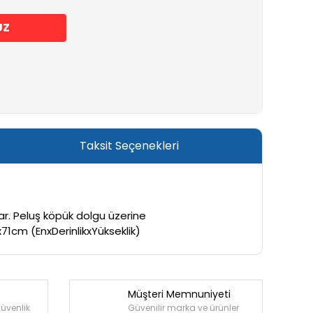
UZ
Taksit Seçenekleri
ar. Peluş köpük dolgu üzerine
71cm (EnxDerinlikxYükseklik)
Müşteri Memnuniyeti
güvenlik
Güvenilir marka ve ürünler