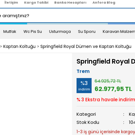
İletişim
Kargo Takibi
Banka Hesapları
Anfora Blog
Mutfak
Wc Pis Su
Usturmaça
Su Sporu
Karavan Malzem
Kaptan Koltuğu
Springfield Royal Dümen ve Kaptan Koltuğu
Springfield Royal
Trem
64.925,72 TL
%3
62.977,95 TL
indirim
% 3 Ekstra havale indirim
Kategori
Ka
Stok Kodu
10
1-3 iş günü içerisinde kargoya