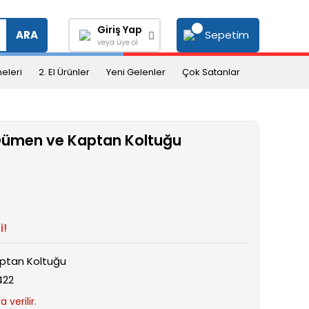
Giriş Yap
Sepetim
ARA
veya üye ol
eleri
2. El Ürünler
Yeni Gelenler
Çok Satanlar
 Dümen ve Kaptan Koltuğu
i!
ptan Koltuğu
422
 verilir.