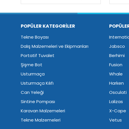
POPÜLER KATEGORİLER
POPÜLE
Tekne Boyası
Internati
Dalış Malzemeleri ve Ekipmanları
Jabsco
Portatif Tuvalet
Berhimi
Şişme Bot
Fusion
Usturmaça
Whale
Usturmaça Kılıfı
Harken
Can Yeleği
Osculati
Sintine Pompası
Lalizas
Karavan Malzemeleri
X-Cape
Tekne Malzemeleri
Vetus