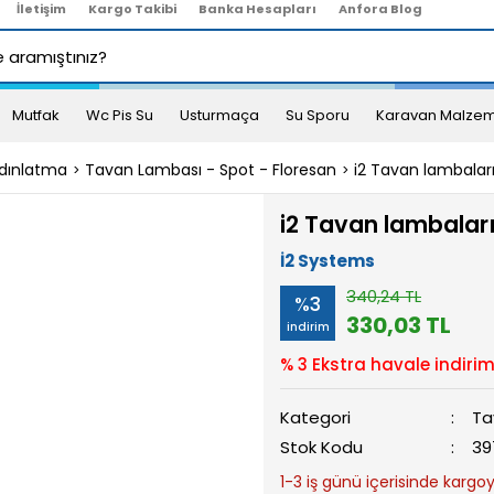
İletişim
Kargo Takibi
Banka Hesapları
Anfora Blog
Mutfak
Wc Pis Su
Usturmaça
Su Sporu
Karavan Malzem
dınlatma
Tavan Lambası - Spot - Floresan
i2 Tavan lambaları
i2 Tavan lambaları
İ2 Systems
340,24 TL
%3
330,03 TL
indirim
% 3 Ekstra havale indirim
Kategori
Ta
Stok Kodu
39
1-3 iş günü içerisinde kargoya