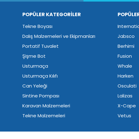
POPÜLER KATEGORİLER
POPÜLE
Tekne Boyası
Internati
Dalış Malzemeleri ve Ekipmanları
Jabsco
Portatif Tuvalet
Berhimi
Şişme Bot
Fusion
Usturmaça
Whale
Usturmaça Kılıfı
Harken
Can Yeleği
Osculati
Sintine Pompası
Lalizas
Karavan Malzemeleri
X-Cape
Tekne Malzemeleri
Vetus