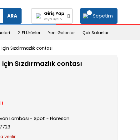
Giriş Yap
Sepetim
ARA
veya üye ol
eleri
2. El Ürünler
Yeni Gelenler
Çok Satanlar
 için Sızdırmazlık contası
 için Sızdırmazlık contası
i!
van Lambası - Spot - Floresan
7723
 verilir.