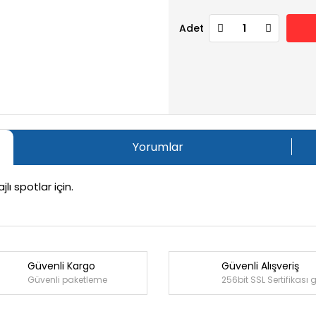
Adet
Yorumlar
ı spotlar için.
Güvenli Kargo
Güvenli Alışveriş
Bu ürüne ilk yorumu siz yapın!
Güvenli paketleme
256bit SSL Sertifikası 
Yorum Yaz