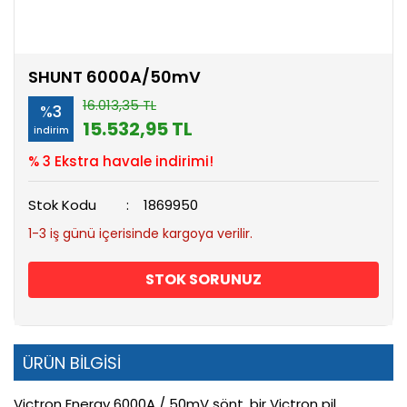
SHUNT 6000A/50mV
16.013,35 TL
%3
15.532,95 TL
indirim
% 3 Ekstra havale indirimi!
Stok Kodu
1869950
1-3 iş günü içerisinde kargoya verilir.
STOK SORUNUZ
ÜRÜN BİLGİSİ
Victron Energy 6000A / 50mV şönt, bir Victron pil