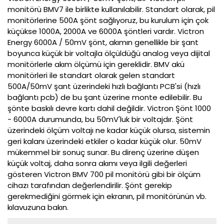
monitörü BMV7 ile birlikte kullanılabilir. Standart olarak, pil
monitörlerine 500A şönt sağlıyoruz, bu kurulum için çok
küçükse 1000A, 2000A ve 6000A şöntleri vardır. Victron
Energy 6000A / 50mV şönt, akımın genellikle bir şant
boyunca küçük bir voltajla ölçüldüğü analog veya dijital
monitörlerle akım ölçümü için gereklidir. BMV akü
monitörleri ile standart olarak gelen standart
500A/50mV şant üzerindeki hızlı bağlantı PCB'si (hızlı
bağlantı pcb) de bu şant üzerine monte edilebilir. Bu
şönte baskılı devre kartı dahil değildir. Victron Şönt 1000
- 6000A durumunda, bu 50mV'luk bir voltajdır. Şönt
üzerindeki ölçüm voltajı ne kadar küçük olursa, sistemin
geri kalanı üzerindeki etkiler o kadar küçük olur. 50mV
mükemmel bir sonuç sunar. Bu direnç üzerine düşen
küçük voltaj, daha sonra akımı veya ilgili değerleri
gösteren Victron BMV 700 pil monitörü gibi bir ölçüm
cihazı tarafından değerlendirilir. Şönt gerekip
gerekmediğini görmek için ekranın, pil monitörünün vb.
kılavuzuna bakın.