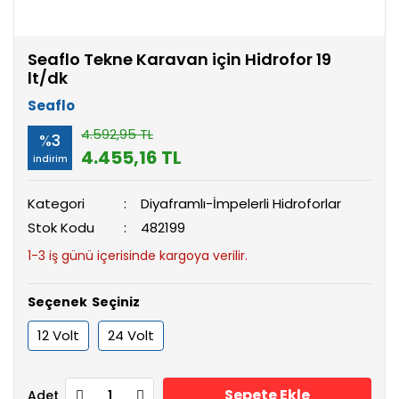
Seaflo Tekne Karavan için Hidrofor 19
lt/dk
Seaflo
4.592,95 TL
%3
4.455,16 TL
indirim
Kategori
Diyaframlı-İmpelerli Hidroforlar
Stok Kodu
482199
1-3 iş günü içerisinde kargoya verilir.
Seçenek
12 Volt
24 Volt
Sepete Ekle
Adet