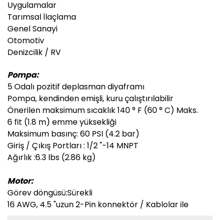
Uygulamalar
Tarımsal İlaçlama
Genel Sanayi
Otomotiv
Denizcilik / RV
Pompa:
5 Odalı pozitif deplasman diyaframı
Pompa, kendinden emişli, kuru çalıştırılabilir
Önerilen maksimum sıcaklık
140 ° F (60 ° C) Maks.
6 fit (1.8 m) emme yüksekliği
Maksimum basınç:
60 PSI (4.2 bar)
Giriş / Çıkış Portları :
1/2 "-14 MNPT
Ağırlık :
6.3 lbs (2.86 kg)
Motor:
Görev döngüsü:
Sürekli
16 AWG, 4.5 "uzun 2-Pin konnektör / Kablolar ile