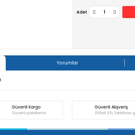
Adet
Yorumlar
H
Güvenli Kargo
Güvenli Alışveriş
Bu ürüne ilk yorumu siz yapın!
Güvenli paketleme
256bit SSL Sertifikası 
Yorum Yaz