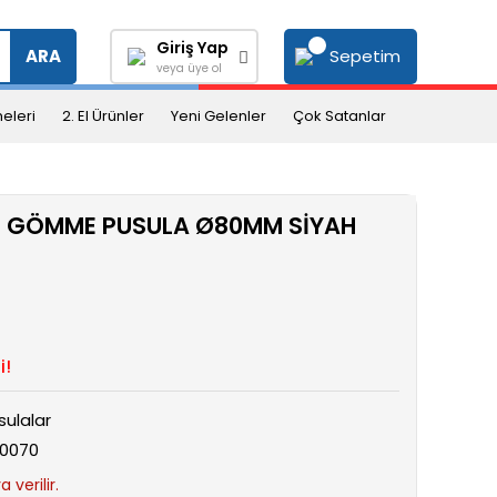
Giriş Yap
Sepetim
ARA
veya üye ol
eleri
2. El Ürünler
Yeni Gelenler
Çok Satanlar
TH GÖMME PUSULA Ø80MM SİYAH
i!
sulalar
0070
 verilir.