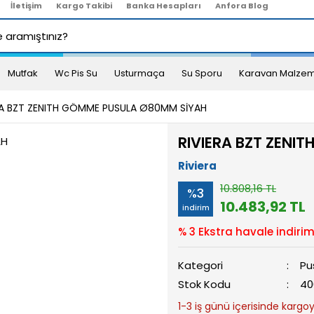
İletişim
Kargo Takibi
Banka Hesapları
Anfora Blog
Mutfak
Wc Pis Su
Usturmaça
Su Sporu
Karavan Malzem
RA BZT ZENITH GÖMME PUSULA Ø80MM SİYAH
RIVIERA BZT ZENI
Riviera
10.808,16 TL
%3
10.483,92 TL
indirim
% 3 Ekstra havale indirim
Kategori
Pu
Stok Kodu
40
1-3 iş günü içerisinde kargoya