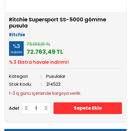
Ritchie Supersport SS-5000 gömme
pusula
Ritchie
75.013,91 TL
%3
72.763,49 TL
indirim
% 3 Ekstra havale indirimi!
Kategori
Pusulalar
Stok Kodu
214522
1-3 iş günü içerisinde kargoya verilir.
Sepete Ekle
Adet