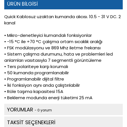
ÜRÜN BİLGİSİ
Quick Kablosuz uzaktan kumanda alıcısı. 10.5 - 31 V DC. 2
kanal
• Mikro-denetleyici kumandalı fonksiyonlar
• -15 °C ile +70 °C çalışma ortam sıcaklık aralığı
• FSK modülasyonu ve 869 Mhz iletme frekansı
• Sistem çalışma durumunu, hata ve problemleri led
anlamları vasıtasıyla 7 segmentli görüntüleme
• Ters polariteye karşı korumalı
• 50 kumanda programlanabilir
• Programlanabilir dijital filtre
• İki fonksiyon aynı anda çalıştırılabilir
• Röle taşıma kapasitesi 15A
• Bekleme modunda enerji tüketimi 25 mA
YORUMLAR
- 0 yorum
TAKSİT SEÇENEKLERİ