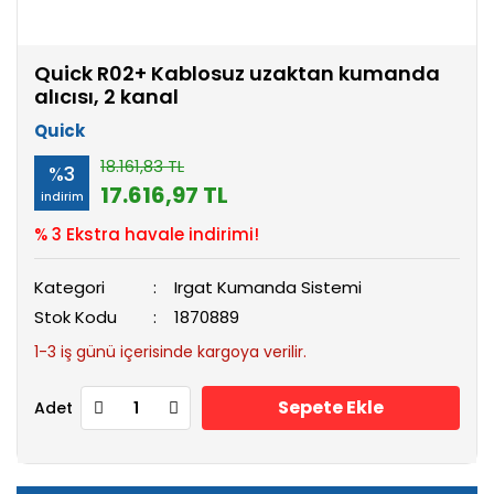
Quick R02+ Kablosuz uzaktan kumanda
alıcısı, 2 kanal
Quick
18.161,83 TL
%3
17.616,97 TL
indirim
% 3 Ekstra havale indirimi!
Kategori
Irgat Kumanda Sistemi
Stok Kodu
1870889
1-3 iş günü içerisinde kargoya verilir.
Sepete Ekle
Adet