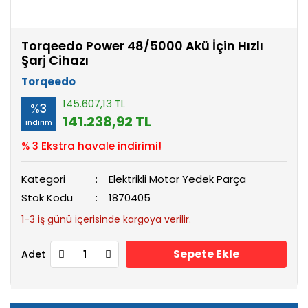
Torqeedo Power 48/5000 Akü İçin Hızlı
Şarj Cihazı
Torqeedo
145.607,13 TL
%3
141.238,92 TL
indirim
% 3 Ekstra havale indirimi!
Kategori
Elektrikli Motor Yedek Parça
Stok Kodu
1870405
1-3 iş günü içerisinde kargoya verilir.
Sepete Ekle
Adet