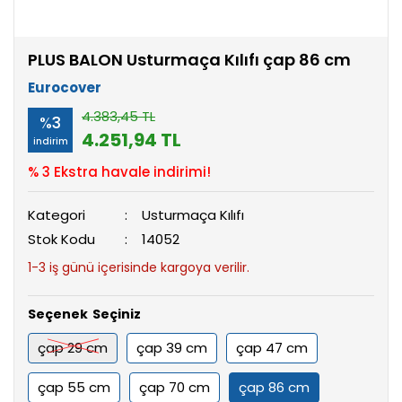
PLUS BALON Usturmaça Kılıfı çap 86 cm
Eurocover
4.383,45 TL
%3
4.251,94 TL
indirim
% 3 Ekstra havale indirimi!
Kategori
Usturmaça Kılıfı
Stok Kodu
14052
1-3 iş günü içerisinde kargoya verilir.
Seçenek
çap 29 cm
çap 39 cm
çap 47 cm
çap 55 cm
çap 70 cm
çap 86 cm