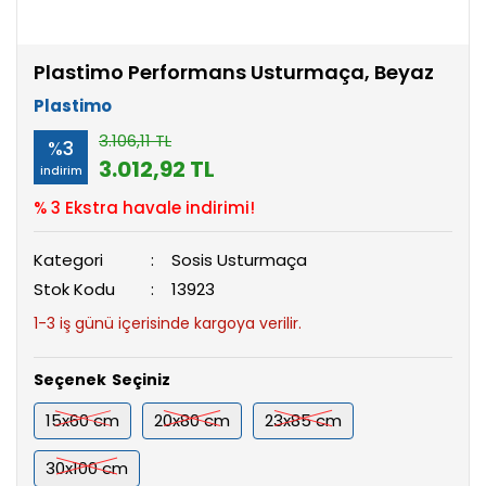
Plastimo Performans Usturmaça, Beyaz
Plastimo
3.106,11 TL
%3
3.012,92 TL
indirim
% 3 Ekstra havale indirimi!
Kategori
Sosis Usturmaça
Stok Kodu
13923
1-3 iş günü içerisinde kargoya verilir.
Seçenek
15x60 cm
20x80 cm
23x85 cm
30x100 cm