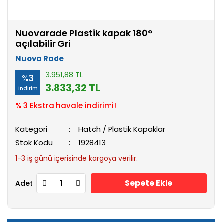
Nuovarade Plastik kapak 180°
açılabilir Gri
Nuova Rade
3.951,88 TL
%3
3.833,32 TL
indirim
% 3 Ekstra havale indirimi!
Kategori
Hatch / Plastik Kapaklar
Stok Kodu
1928413
1-3 iş günü içerisinde kargoya verilir.
Sepete Ekle
Adet