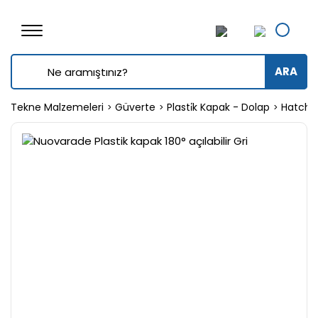
ARA
Tekne Malzemeleri
Güverte
Plasti̇k Kapak - Dolap
Hatch /