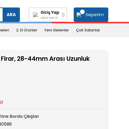
Giriş Yap
Sepetim
ARA
veya üye ol
eleri
2. El Ürünler
Yeni Gelenler
Çok Satanlar
 Firar, 28-44mm Arası Uzunluk
i!
ntine Borda Çıkışları
40586