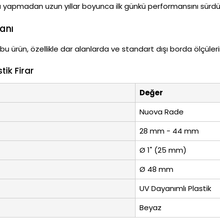
yapmadan uzun yıllar boyunca ilk günkü performansını sürdü
anı
 ürün, özellikle dar alanlarda ve standart dışı borda ölçüler
ik Firar
Değer
Nuova Rade
28 mm - 44 mm
Ø 1" (25 mm)
Ø 48 mm
UV Dayanımlı Plastik
Beyaz