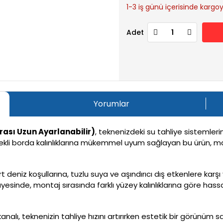
1-3 iş günü içerisinde kargoya
Adet
Yorumlar
ası Uzun Ayarlanabilir)
, teknenizdeki su tahliye sistemleri
ekli borda kalınlıklarına mükemmel uyum sağlayan bu ürün, mari
ert deniz koşullarına, tuzlu suya ve aşındırıcı dış etkenlere 
ayesinde, montaj sırasında farklı yüzey kalınlıklarına göre hassa
nalı, teknenizin tahliye hızını artırırken estetik bir görünüm sağ