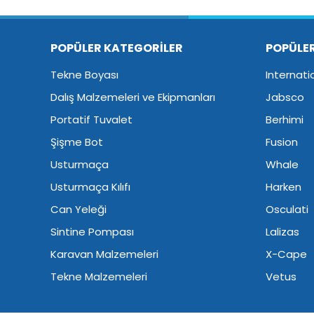
POPÜLER KATEGORİLER
POPÜLE
Tekne Boyası
Internati
Dalış Malzemeleri ve Ekipmanları
Jabsco
Portatif Tuvalet
Berhimi
Şişme Bot
Fusion
Usturmaça
Whale
Usturmaça Kılıfı
Harken
Can Yeleği
Osculati
Sintine Pompası
Lalizas
Karavan Malzemeleri
X-Cape
Tekne Malzemeleri
Vetus