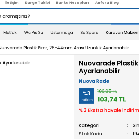
İletişim
Kargo Takibi
Banka Hesapları
Anfora Blog
Mutfak
Wc Pis Su
Usturmaça
Su Sporu
Karavan Malzem
Nuovarade Plastik Firar, 28-44mm Arası Uzunluk Ayarlanabilir
Nuovarade Plastik
Ayarlanabilir
Nuova Rade
106,95 TL
%3
103,74 TL
indirim
% 3 Ekstra havale indirim
Kategori
Si
Stok Kodu
19