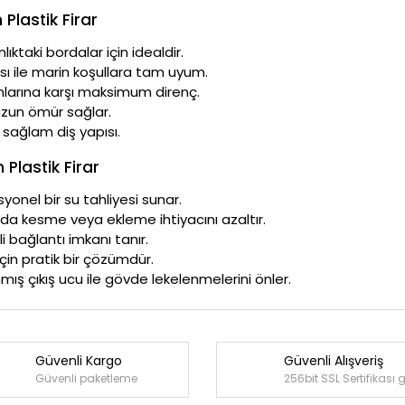
Plastik Firar
ıktaki bordalar için idealdir.
 ile marin koşullara tam uyum.
nlarına karşı maksimum direnç.
 uzun ömür sağlar.
 sağlam diş yapısı.
Plastik Firar
onel bir su tahliyesi sunar.
nda kesme veya ekleme ihtiyacını azaltır.
i bağlantı imkanı tanır.
çin pratik bir çözümdür.
ış çıkış ucu ile gövde lekelenmelerini önler.
Güvenli Kargo
Güvenli Alışveriş
Bu ürüne ilk yorumu siz yapın!
Güvenli paketleme
256bit SSL Sertifikası 