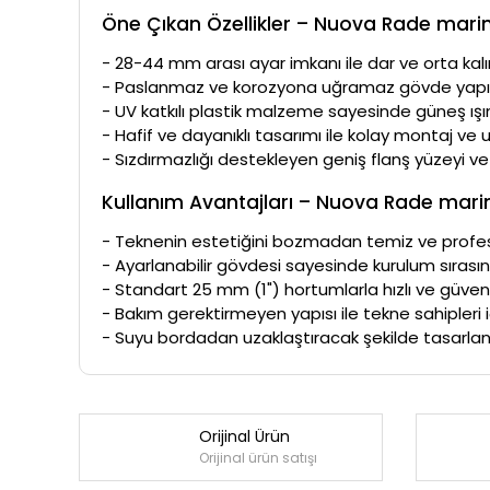
Öne Çıkan Özellikler – Nuova Rade marin 
- 28-44 mm arası ayar imkanı ile dar ve orta kalınl
- Paslanmaz ve korozyona uğramaz gövde yapısı
- UV katkılı plastik malzeme sayesinde güneş ışı
- Hafif ve dayanıklı tasarımı ile kolay montaj ve
- Sızdırmazlığı destekleyen geniş flanş yüzeyi ve
Kullanım Avantajları – Nuova Rade marin 
- Teknenin estetiğini bozmadan temiz ve profesy
- Ayarlanabilir gövdesi sayesinde kurulum sırası
- Standart 25 mm (1") hortumlarla hızlı ve güvenl
- Bakım gerektirmeyen yapısı ile tekne sahipleri i
- Suyu bordadan uzaklaştıracak şekilde tasarlanm
Orijinal Ürün
Orijinal ürün satışı