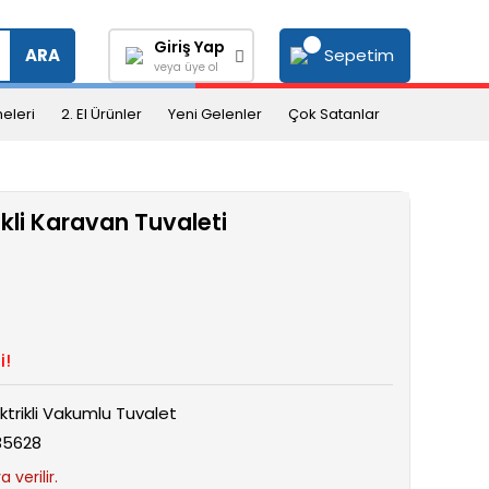
Giriş Yap
Sepetim
ARA
veya üye ol
eleri
2. El Ürünler
Yeni Gelenler
Çok Satanlar
ikli Karavan Tuvaleti
i!
ektrikli Vakumlu Tuvalet
35628
 verilir.