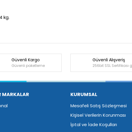
4 kg.
Güvenli Kargo
Güvenli Alışveriş
Bu ürüne ilk yorumu siz yapın!
Güvenli paketleme
256bit SSL Sertifikası 
Yorum Yaz
R MARKALAR
KURUMSAL
onal
Mesafeli Satış Sözleşmesi
Kişisel Verilerin Korunması
İptal ve İade Koşulları