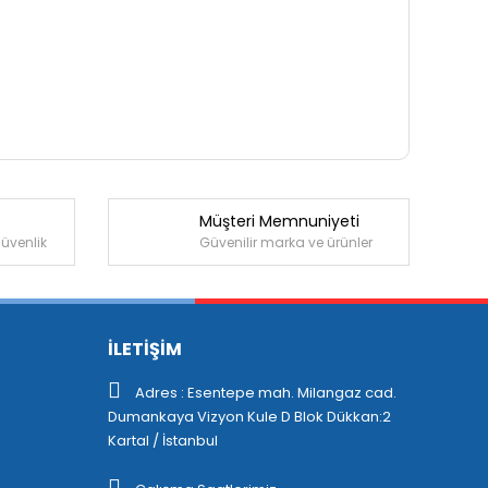
Müşteri Memnuniyeti
güvenlik
Güvenilir marka ve ürünler
İLETİŞİM
Adres : Esentepe mah. Milangaz cad.
Dumankaya Vizyon Kule D Blok Dükkan:2
Kartal / İstanbul