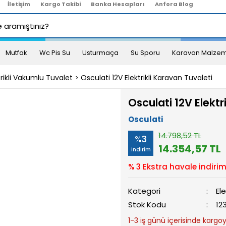
İletişim
Kargo Takibi
Banka Hesapları
Anfora Blog
Mutfak
Wc Pis Su
Usturmaça
Su Sporu
Karavan Malzem
trikli Vakumlu Tuvalet
Osculati 12V Elektrikli Karavan Tuvaleti
Osculati 12V Elektr
Osculati
14.798,52 TL
%3
14.354,57 TL
indirim
% 3 Ekstra havale indirim
Kategori
El
Stok Kodu
12
1-3 iş günü içerisinde kargoya