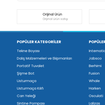
Orijinal Ürün
Orijinal ürün satışı
POPÜLER KATEGORİLER
POPÜLE
Tekne Boyası
Internati
Dalış Malzemeleri ve Ekipmanları
Jabsco
Portatif Tuvalet
Berhimi
Şişme Bot
Fusion
Usturmaça
Whale
Usturmaça Kılıfı
Harken
Can Yeleği
Osculati
Sintine Pompası
Lalizas