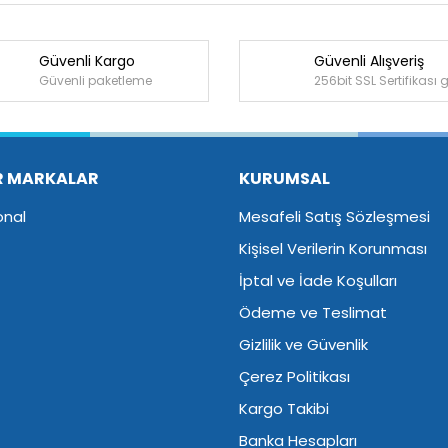
Güvenli Kargo
Güvenli Alışveriş
Bu ürüne ilk yorumu siz yapın!
Güvenli paketleme
256bit SSL Sertifikası 
Yorum Yaz
R MARKALAR
KURUMSAL
onal
Mesafeli Satış Sözleşmesi
Kişisel Verilerin Korunması
İptal ve İade Koşulları
Ödeme ve Teslimat
Gizlilik ve Güvenlik
Çerez Politikası
Kargo Takibi
Banka Hesapları