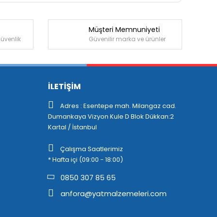
Müşteri Memnuniyeti
güvenlik
Güvenilir marka ve ürünler
İLETİŞİM
Adres : Esentepe mah. Milangaz cad.
Dumankaya Vizyon Kule D Blok Dükkan:2
Kartal / İstanbul
Çalışma Saatlerimiz
* Hafta içi (09:00 - 18:00)
0850 307 85 65
anfora@yatmalzemeleri.com