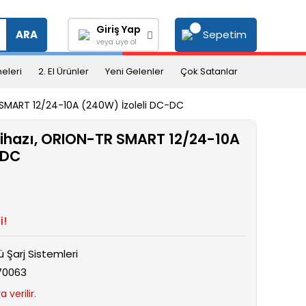
Giriş Yap
Sepetim
ARA
veya üye ol
eleri
2. El Ürünler
Yeni Gelenler
Çok Satanlar
 SMART 12/24-10A (240W) İzoleli DC-DC
Cihazı, ORION-TR SMART 12/24-10A
-DC
i!
ü Şarj Sistemleri
70063
 verilir.