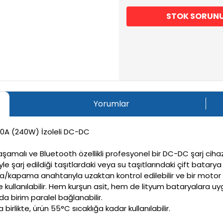
STOK SORUN
Yorumlar
10A (240W) İzoleli DC-DC
 aşamalı ve Bluetooth özellikli profesyonel bir DC-DC şarj cihaz
yle şarj edildiği taşıtlardaki veya su taşıtlarındaki çift batary
çma/kapama anahtarıyla uzaktan kontrol edilebilir ve bir motor
e kullanılabilir. Hem kurşun asit, hem de lityum bataryalara
da birim paralel bağlanabilir.
rlikte, ürün 55°C sıcaklığa kadar kullanılabilir.