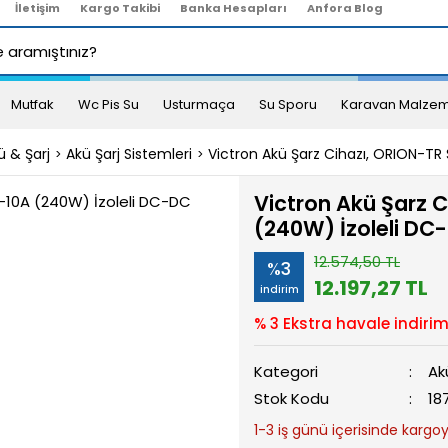
İletişim
Kargo Takibi
Banka Hesapları
Anfora Blog
Mutfak
Wc Pis Su
Usturmaça
Su Sporu
Karavan Malzem
ü & Şarj
Akü Şarj Sistemleri
Victron Akü Şarz Cihazı, ORION-TR
Victron Akü Şarz 
(240W) İzoleli DC
12.574,50 TL
%3
12.197,27 TL
indirim
% 3 Ekstra havale indirim
Kategori
Ak
Stok Kodu
18
1-3 iş günü içerisinde kargoya