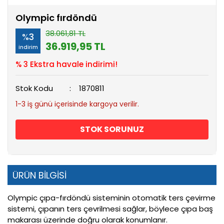
Olympic fırdöndü
38.061,81 TL
%3
36.919,95 TL
indirim
% 3 Ekstra havale indirimi!
Stok Kodu
1870811
1-3 iş günü içerisinde kargoya verilir.
STOK SORUNUZ
ÜRÜN BİLGİSİ
Olympic çıpa-fırdöndü sisteminin otomatik ters çevirme
sistemi, çıpanın ters çevrilmesi sağlar, böylece çıpa baş
makarası üzerinde doğru olarak konumlanır.