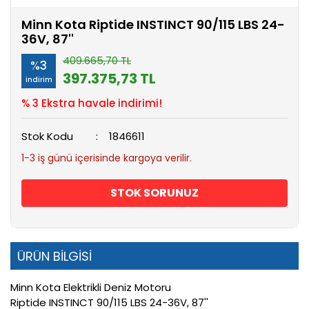
Minn Kota Riptide INSTINCT 90/115 LBS 24-
36V, 87''
409.665,70 TL
%3
397.375,73 TL
indirim
% 3 Ekstra havale indirimi!
Stok Kodu
1846611
1-3 iş günü içerisinde kargoya verilir.
STOK SORUNUZ
ÜRÜN BİLGİSİ
Minn Kota Elektrikli Deniz Motoru
Riptide INSTINCT 90/115 LBS 24-36V, 87''