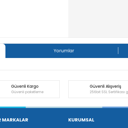
Yorumlar
Güvenli Kargo
Güvenli Alışveriş
Bu ürüne ilk yorumu siz yapın!
Güvenli paketleme
256bit SSL Sertifikası 
Yorum Yaz
R MARKALAR
KURUMSAL