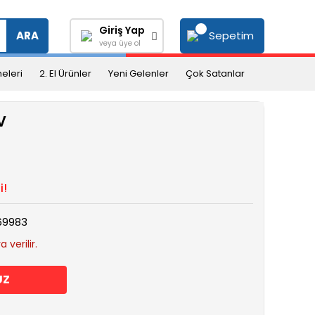
Giriş Yap
Sepetim
ARA
veya üye ol
eleri
2. El Ürünler
Yeni Gelenler
Çok Satanlar
V
i!
69983
 verilir.
UZ