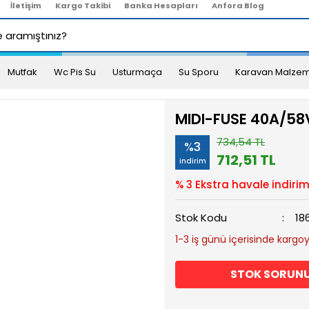
İletişim
Kargo Takibi
Banka Hesapları
Anfora Blog
Mutfak
Wc Pis Su
Usturmaça
Su Sporu
Karavan Malzem
MIDI-FUSE 40A/58
734,54 TL
%3
712,51 TL
indirim
% 3 Ekstra havale indirim
Stok Kodu
18
1-3 iş günü içerisinde kargoya
STOK SORUN