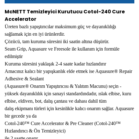
McNETT Temizleyici Kurutucu Cotol-240 Cure
Accelerator
Üreten bazlı yapıştırıcılar maksimum güç ve dayanıklılığı
sağlamak için en iyi ürünlerdir.
Çözücü, tam kuruma süresini iki saatin altına düşürür.
Seam Grip, Aquasure ve Freesole ile kullanım için formüle
edilmiştir
Kuruma süresini yaklaşık 2-4 saate kadar hızlandırır
Amacınız kalıcı bir yapışkanlık elde etmek ise Aquasure® Repair
Adhesive & Sealant
(Aquasure® Onarım Yapıştırıcısı & Yalıtım Macunu) seçin -
yüksek dayanıklılık için sanayi standardındadır, ıslak elbise, kuru
elbise, eldiven, bot, dalış çantası ve dahası dahil tüm
dalış ekipmanı türleri için kesinlikle kalıcı onarım sağlar. Aquasure
bir gecede ya da
Cotol-240™ Cure Accelerator & Pre Cleaner (Cotol-240™
Hızlandırıcı & Ön Temizleyici)
ile 2 saatte onarır.