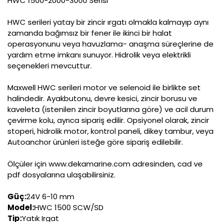
HWC 1500-2000-3000 Serisi
HWC serileri yatay bir zincir ırgatı olmakla kalmayıp aynı
zamanda bağımsız bir fener ile ikinci bir halat
operasyonunu veya havuzlama- anaşma süreçlerine de
yardım etme imkanı sunuyor. Hidrolik veya elektrikli
seçenekleri mevcuttur.
Maxwell HWC serileri motor ve selenoid ile birlikte set
halindedir. Ayakbutonu, devre kesici, zincir borusu ve
kaveleta (istenilen zincir boyutlarına göre) ve acil durum
çevirme kolu, ayrıca sipariş edilir. Opsiyonel olarak, zincir
stoperi, hidrolik motor, kontrol paneli, dikey tambur, veya
Autoanchor ürünleri isteğe göre sipariş edilebilir.
Ölçüler için www.dekamarine.com adresinden, cad ve
pdf dosyalarına ulaşabilirsiniz.
Güç:
24V 6-10 mm
Model:
HWC 1500 SCW/SD
Tip:
Yatık Irgat