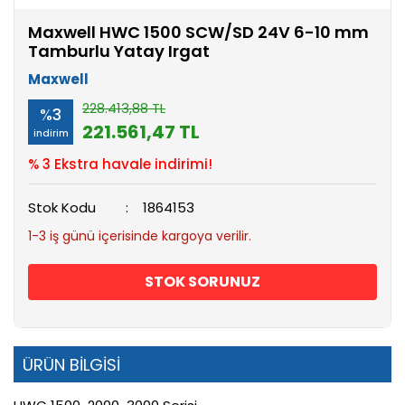
Maxwell HWC 1500 SCW/SD 24V 6-10 mm
Tamburlu Yatay Irgat
Maxwell
228.413,88 TL
%3
221.561,47 TL
indirim
% 3 Ekstra havale indirimi!
Stok Kodu
1864153
1-3 iş günü içerisinde kargoya verilir.
STOK SORUNUZ
ÜRÜN BİLGİSİ