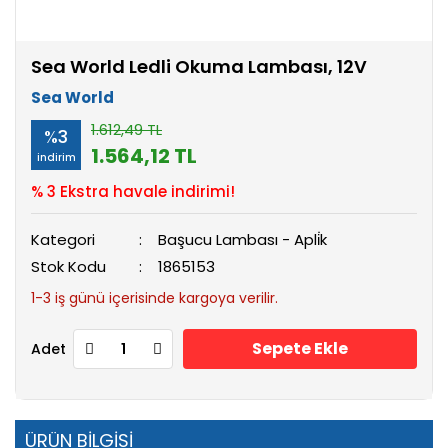
Sea World Ledli Okuma Lambası, 12V
Sea World
1.612,49 TL
%3
1.564,12 TL
indirim
% 3 Ekstra havale indirimi!
Kategori
Başucu Lambası - Apli̇k
Stok Kodu
1865153
1-3 iş günü içerisinde kargoya verilir.
Sepete Ekle
Adet
ÜRÜN BİLGİSİ