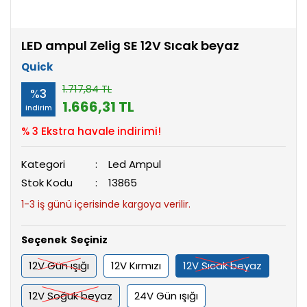
LED ampul Zelig SE 12V Sıcak beyaz
Quick
1.717,84 TL
%3
1.666,31 TL
indirim
% 3 Ekstra havale indirimi!
Kategori
Led Ampul
Stok Kodu
13865
1-3 iş günü içerisinde kargoya verilir.
Seçenek
12V Gün ışığı
12V Kırmızı
12V Sıcak beyaz
12V Soğuk beyaz
24V Gün ışığı