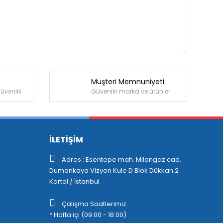
Müşteri Memnuniyeti
güvenlik
Güvenilir marka ve ürünler
İLETİŞİM
Adres : Esentepe mah. Milangaz cad.
Dumankaya Vizyon Kule D Blok Dükkan:2
Kartal / İstanbul
Çalışma Saatlerimiz
* Hafta içi (09:00 - 18:00)