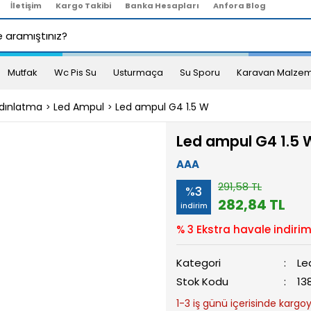
İletişim
Kargo Takibi
Banka Hesapları
Anfora Blog
Mutfak
Wc Pis Su
Usturmaça
Su Sporu
Karavan Malzem
dınlatma
Led Ampul
Led ampul G4 1.5 W
Led ampul G4 1.5 
AAA
291,58 TL
%3
282,84 TL
indirim
% 3 Ekstra havale indirim
Kategori
Le
Stok Kodu
13
1-3 iş günü içerisinde kargoya