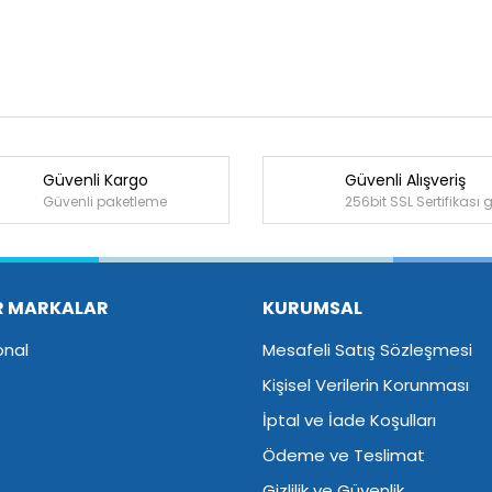
Güvenli Kargo
Güvenli Alışveriş
Bu ürüne ilk yorumu siz yapın!
Güvenli paketleme
256bit SSL Sertifikası 
Yorum Yaz
R MARKALAR
KURUMSAL
onal
Mesafeli Satış Sözleşmesi
Kişisel Verilerin Korunması
İptal ve İade Koşulları
Ödeme ve Teslimat
Gizlilik ve Güvenlik