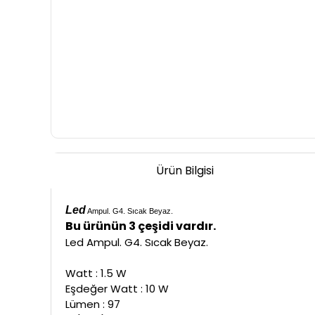
Ürün Bilgisi
Led
Ampul. G4. Sıcak Beyaz.
Bu ürünün 3 çeşidi vardır.
Led Ampul. G4. Sıcak Beyaz.
Watt : 1.5 W
Eşdeğer Watt : 10 W
Lümen : 97