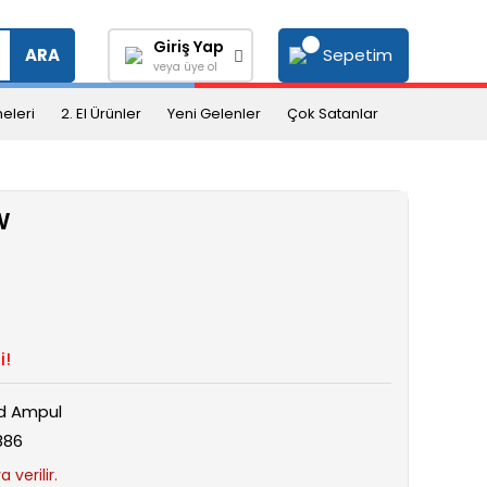
Giriş Yap
Sepetim
ARA
veya üye ol
eleri
2. El Ürünler
Yeni Gelenler
Çok Satanlar
W
i!
d Ampul
886
 verilir.