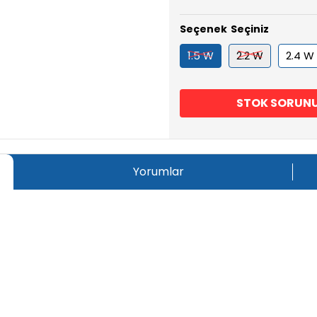
Seçenek
1.5 W
2.2 W
2.4 W
STOK SORUN
Yorumlar