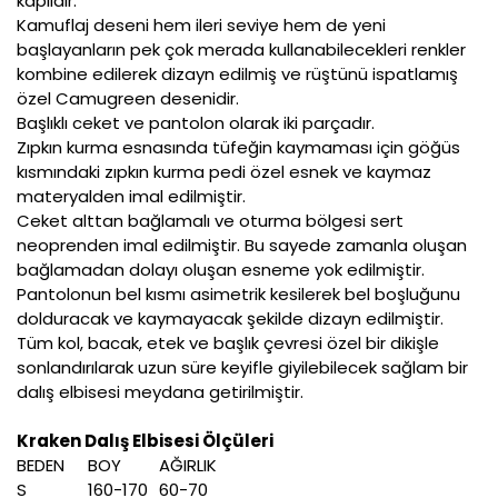
kaplıdır.
Kamuflaj deseni hem ileri seviye hem de yeni
başlayanların pek çok merada kullanabilecekleri renkler
kombine edilerek dizayn edilmiş ve rüştünü ispatlamış
özel Camugreen desenidir.
Başlıklı ceket ve pantolon olarak iki parçadır.
Zıpkın kurma esnasında tüfeğin kaymaması için göğüs
kısmındaki zıpkın kurma pedi özel esnek ve kaymaz
materyalden imal edilmiştir.
Ceket alttan bağlamalı ve oturma bölgesi sert
neoprenden imal edilmiştir. Bu sayede zamanla oluşan
bağlamadan dolayı oluşan esneme yok edilmiştir.
Pantolonun bel kısmı asimetrik kesilerek bel boşluğunu
dolduracak ve kaymayacak şekilde dizayn edilmiştir.
Tüm kol, bacak, etek ve başlık çevresi özel bir dikişle
sonlandırılarak uzun süre keyifle giyilebilecek sağlam bir
dalış elbisesi meydana getirilmiştir.
Kraken Dalış Elbisesi Ölçüleri
BEDEN
BOY
AĞIRLIK
S
160-170
60-70