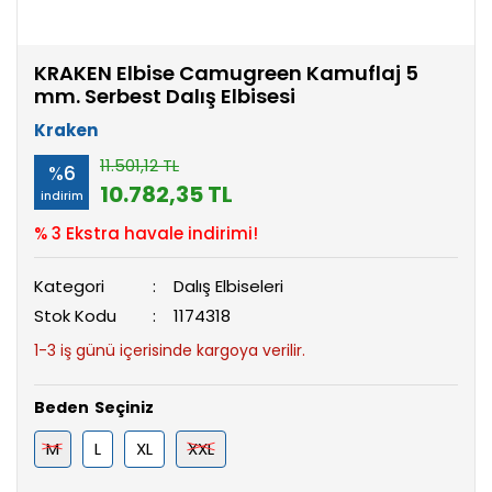
KRAKEN Elbise Camugreen Kamuflaj 5
mm. Serbest Dalış Elbisesi
Kraken
11.501,12 TL
%6
10.782,35 TL
indirim
% 3 Ekstra havale indirimi!
Kategori
Dalış Elbiseleri
Stok Kodu
1174318
1-3 iş günü içerisinde kargoya verilir.
Beden
M
L
XL
XXL