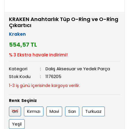
KRAKEN Anahtarlık Tüp O-Ring ve O-Ring
Çıkartıcı
Kraken
554,57 TL
% 3 Ekstra havale indirimi!
Kategori
Dalış Aksesuar ve Yedek Parça
Stok Kodu
1176205
1-3 iş günü içerisinde kargoya verilir.
Renk
Gri
Kırmızı
Mavi
Sarı
Turkuaz
Yeşil