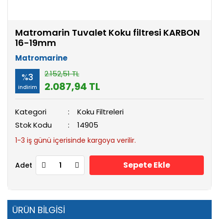
Matromarin Tuvalet Koku filtresi KARBON
16-19mm
Matromarine
2.152,51 TL
%3
2.087,94 TL
indirim
Kategori
Koku Filtreleri
Stok Kodu
14905
1-3 iş günü içerisinde kargoya verilir.
Sepete Ekle
Adet
ÜRÜN BİLGİSİ