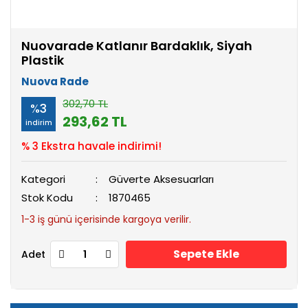
Nuovarade Katlanır Bardaklık, Siyah
Plastik
Nuova Rade
302,70 TL
%3
293,62 TL
indirim
% 3 Ekstra havale indirimi!
Kategori
Güverte Aksesuarları
Stok Kodu
1870465
1-3 iş günü içerisinde kargoya verilir.
Sepete Ekle
Adet