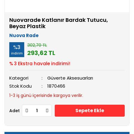
Nuovarade Katlanır Bardak Tutucu,
Beyaz Plastik
Nuova Rade
302,70 TL
%3
293,62 TL
indirim
% 3 Ekstra havale indirimi!
Kategori
Güverte Aksesuarları
Stok Kodu
1870466
1-3 iş günü içerisinde kargoya verilir.
Sepete Ekle
Adet