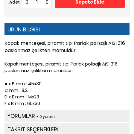
Sepete Ekle
Adet
ÜRÜN BİLGİSİ
Kapak menteşesi, piramit tip. Parlak polisajlı AISI 316
paslanmaz çelikten mamuldür.
Kapak menteşesi, piramit tip. Parlak polisajlı AISI 316
paslanmaz çelikten mamuldür.
A x B mm : 45x30
C mm : 8,2
D x E mm : 14x23
F x B mm : 60x30
YORUMLAR
- 0 yorum
TAKSİT SEÇENEKLERİ