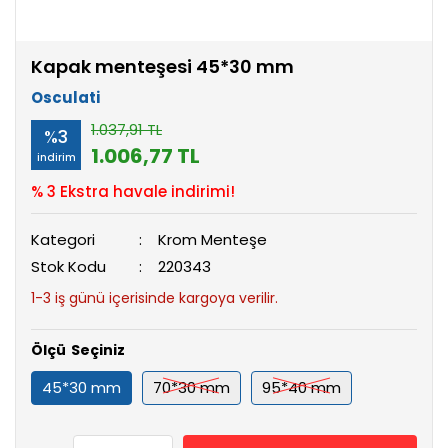
Kapak menteşesi 45*30 mm
Osculati
1.037,91 TL
%3
1.006,77 TL
indirim
% 3 Ekstra havale indirimi!
Kategori
Krom Menteşe
Stok Kodu
220343
1-3 iş günü içerisinde kargoya verilir.
Ölçü
45*30 mm
70*30 mm
95*40 mm