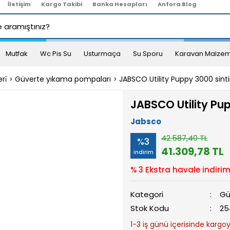
İletişim
Kargo Takibi
Banka Hesapları
Anfora Blog
Mutfak
Wc Pis Su
Usturmaça
Su Sporu
Karavan Malzem
i̇
Güverte yıkama pompaları
JABSCO Utility Puppy 3000 sin
JABSCO Utility Pu
Jabsco
42.587,40 TL
%3
41.309,78 TL
indirim
% 3 Ekstra havale indirim
Kategori
Gü
Stok Kodu
25
1-3 iş günü içerisinde kargoya