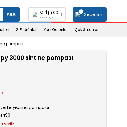
Giriş Yap
Sepetim
ARA
veya üye ol
eleri
2. El Ürünler
Yeni Gelenler
Çok Satanlar
tine pompası
ppy 3000 sintine pompası
i!
verte yıkama pompaları
4499
 verilir.