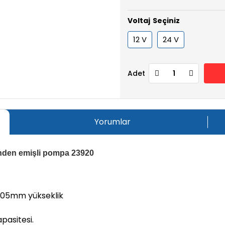
Voltaj
12 V
24 V
Adet
Yorumlar
inden emişli pompa 23920
105mm yükseklik
pasitesi.