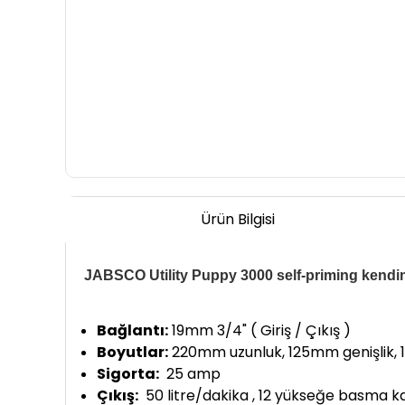
Ürün Bilgisi
JABSCO Utility Puppy 3000 self-priming kend
Bağlantı:
19mm 3/4" ( Giriş / Çıkış )
Boyutlar:
220mm uzunluk, 125mm genişlik, 
Sigorta:
25 amp
Çıkış:
50 litre/dakika , 12 yükseğe basma ka