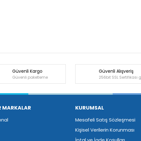
Güvenli Kargo
Güvenli Alışveriş
Bu ürüne ilk yorumu siz yapın!
Güvenli paketleme
256bit SSL Sertifikası 
Yorum Yaz
R MARKALAR
KURUMSAL
onal
Mesafeli Satış Sözleşmesi
Kişisel Verilerin Korunması
İptal ve İade Koşulları