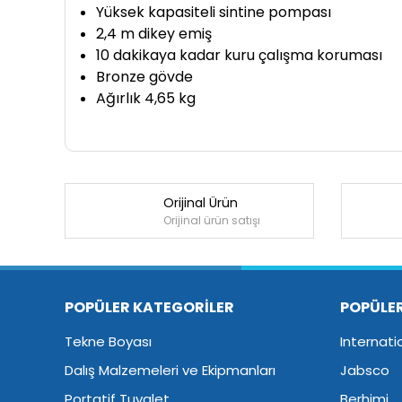
Yüksek kapasiteli sintine pompası
2,4 m dikey emiş
10 dakikaya kadar kuru çalışma koruması
Bronze gövde
Ağırlık 4,65 kg
Orijinal Ürün
Orijinal ürün satışı
POPÜLER KATEGORİLER
POPÜLE
Tekne Boyası
Internati
Dalış Malzemeleri ve Ekipmanları
Jabsco
Portatif Tuvalet
Berhimi