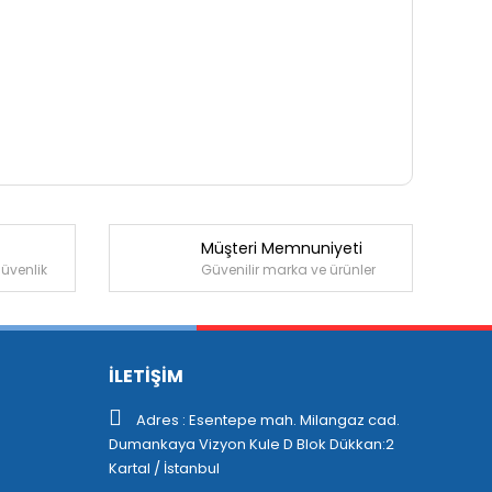
Müşteri Memnuniyeti
güvenlik
Güvenilir marka ve ürünler
İLETİŞİM
Adres : Esentepe mah. Milangaz cad.
Dumankaya Vizyon Kule D Blok Dükkan:2
Kartal / İstanbul