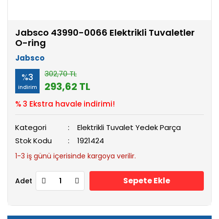
Jabsco 43990-0066 Elektrikli Tuvaletler
O-ring
Jabsco
302,70 TL
%3
293,62 TL
indirim
% 3 Ekstra havale indirimi!
Kategori
Elektrikli Tuvalet Yedek Parça
Stok Kodu
1921424
1-3 iş günü içerisinde kargoya verilir.
Sepete Ekle
Adet