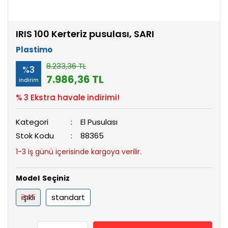
IRIS 100 Kerteriz pusulası, SARI
Plastimo
8.233,36 TL
%3
7.986,36 TL
indirim
% 3 Ekstra havale indirimi!
Kategori
El Pusulası
Stok Kodu
88365
1-3 iş günü içerisinde kargoya verilir.
Model
ışıklı
standart