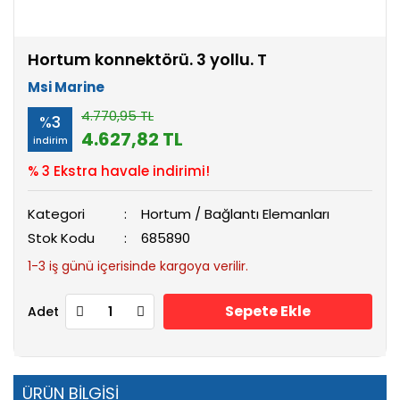
Hortum konnektörü. 3 yollu. T
Msi Marine
4.770,95 TL
%3
4.627,82 TL
indirim
% 3 Ekstra havale indirimi!
Kategori
Hortum / Bağlantı Elemanları
Stok Kodu
685890
1-3 iş günü içerisinde kargoya verilir.
Sepete Ekle
Adet
ÜRÜN BİLGİSİ