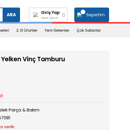
Giriş Yap
Sepetim
ARA
veya üye ol
eleri
2. El Ürünler
Yeni Gelenler
Çok Satanlar
 Yelken Vinç Tamburu
i!
dek Parça & Bakım
57081
 verilir.