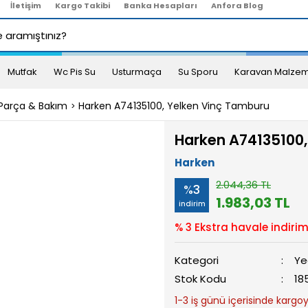
İletişim
Kargo Takibi
Banka Hesapları
Anfora Blog
Mutfak
Wc Pis Su
Usturmaça
Su Sporu
Karavan Malzem
Parça & Bakım
Harken A74135100, Yelken Vinç Tamburu
Harken A74135100,
Harken
2.044,36 TL
%3
1.983,03 TL
indirim
% 3 Ekstra havale indirim
Kategori
Ye
Stok Kodu
18
1-3 iş günü içerisinde kargoya