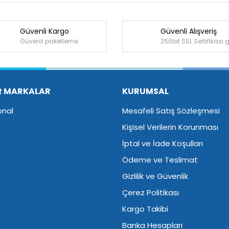
Güvenli Kargo
Güvenli Alışveriş
Bu ürüne ilk yorumu siz yapın!
Güvenli paketleme
256bit SSL Sertifikası 
Yorum Yaz
R MARKALAR
KURUMSAL
onal
Mesafeli Satış Sözleşmesi
Kişisel Verilerin Korunması
İptal ve İade Koşulları
Ödeme ve Teslimat
Gizlilik ve Güvenlik
Çerez Politikası
Kargo Takibi
Banka Hesapları