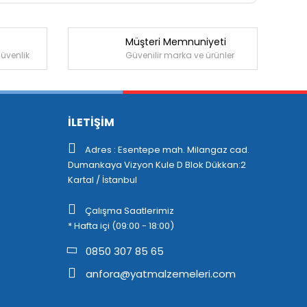
Müşteri Memnuniyeti
güvenlik
Güvenilir marka ve ürünler
İLETİŞİM
Adres : Esentepe mah. Milangaz cad.
Dumankaya Vizyon Kule D Blok Dükkan:2
Kartal / İstanbul
Çalışma Saatlerimiz
* Hafta içi (09:00 - 18:00)
0850 307 85 65
anfora@yatmalzemeleri.com