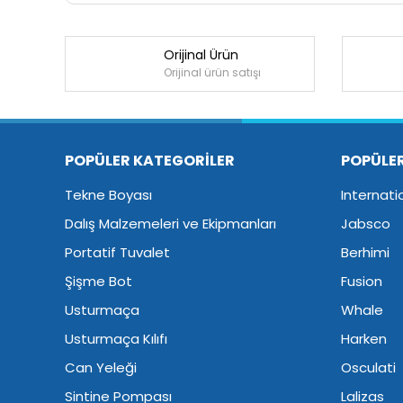
Orijinal Ürün
Orijinal ürün satışı
POPÜLER KATEGORİLER
POPÜLE
Tekne Boyası
Internati
Dalış Malzemeleri ve Ekipmanları
Jabsco
Portatif Tuvalet
Berhimi
Şişme Bot
Fusion
Usturmaça
Whale
Usturmaça Kılıfı
Harken
Can Yeleği
Osculati
Sintine Pompası
Lalizas