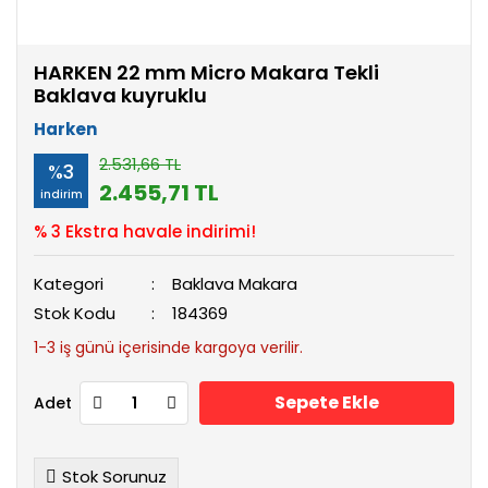
HARKEN 22 mm Micro Makara Tekli
Baklava kuyruklu
Harken
2.531,66 TL
%3
2.455,71 TL
indirim
% 3 Ekstra havale indirimi!
Kategori
Baklava Makara
Stok Kodu
184369
1-3 iş günü içerisinde kargoya verilir.
Sepete Ekle
Adet
Stok Sorunuz