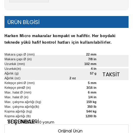
ÜRÜN BİLGİSİ
Harken Micro makaralar kompakt ve hafiftir. Her boydaki
teknede yükü hafif kontrol hatları için kullanılabilirler.
Makara çapı Ø (mm)
22 mm
Makara çapı
Ø (in)
7/8 in
Uzunluk (mm)
102 mm
Uzunluk
(in)
4 in
TAKSİT
Ağırlık (g)
57 g
Ağırlık (oz)
2
oz
Kelepçe pimi Ø (mm)
5 mm
Kelepçe pimi
Ø (in)
3/16 in
Max. halat Ø (mm)
6 mm
Max. halat Ø (in)
1/4 in
Max. çalışma ağırlığı (kg)
159 kg
Max. çalışma ağırlığı
(lb)
350 lb
Kopma ağırlığı (kg)
544 kg
Kopma ağırlığı (lb)
1200 lb
YORUMLAR
SEÇENEKLERİ
- 0 yorum
Orijinal Ürün