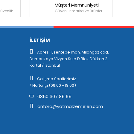
Müşteri Memnuniyeti
güvenlik
Güvenilir marka ve ürünler
İLETİŞİM
Adres : Esentepe mah. Milangaz cad.
Dumankaya Vizyon Kule D Blok Dükkan:2
Kartal / İstanbul
Çalışma Saatlerimiz
* Hafta içi (09:00 - 18:00)
0850 307 85 65
anfora@yatmalzemeleri.com