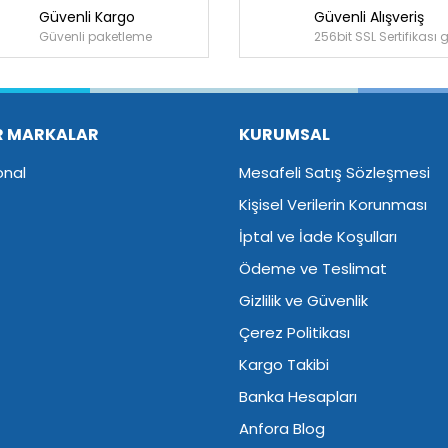
Güvenli Kargo
Güvenli Alışveriş
Bu ürüne ilk yorumu siz yapın!
Güvenli paketleme
256bit SSL Sertifikası 
Yorum Yaz
R MARKALAR
KURUMSAL
onal
Mesafeli Satış Sözleşmesi
Kişisel Verilerin Korunması
İptal ve İade Koşulları
Ödeme ve Teslimat
Gizlilik ve Güvenlik
Çerez Politikası
Kargo Takibi
Banka Hesapları
Anfora Blog