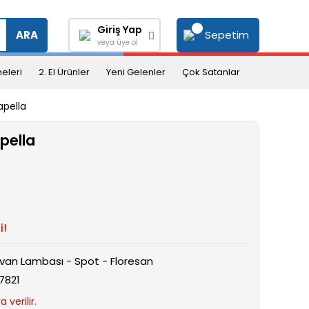
Giriş Yap
Sepetim
ARA
veya üye ol
eleri
2. El Ürünler
Yeni Gelenler
Çok Satanlar
pella
ella
i!
van Lambası - Spot - Floresan
7821
 verilir.