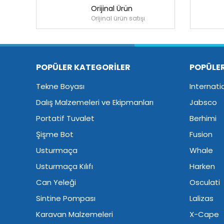
Orijinal Ürün
Orijinal ürün satışı
POPÜLER KATEGORİLER
POPÜLE
Tekne Boyası
Internati
Dalış Malzemeleri ve Ekipmanları
Jabsco
Portatif Tuvalet
Berhimi
Şişme Bot
Fusion
Usturmaça
Whale
Usturmaça Kılıfı
Harken
Can Yeleği
Osculati
Sintine Pompası
Lalizas
Karavan Malzemeleri
X-Cape