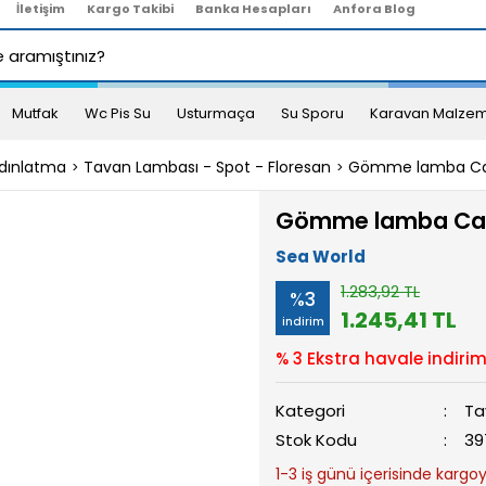
İletişim
Kargo Takibi
Banka Hesapları
Anfora Blog
Mutfak
Wc Pis Su
Usturmaça
Su Sporu
Karavan Malzem
dınlatma
Tavan Lambası - Spot - Floresan
Gömme lamba Ca
Gömme lamba Cap
Sea World
1.283,92 TL
%3
1.245,41 TL
indirim
% 3 Ekstra havale indirim
Kategori
Ta
Stok Kodu
39
1-3 iş günü içerisinde kargoya