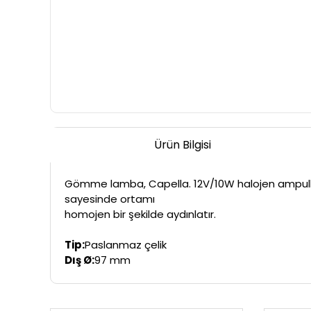
Ürün Bilgisi
Gömme lamba, Capella. 12V/10W halojen ampullü. P
sayesinde ortamı
homojen bir şekilde aydınlatır.
Tip:
Paslanmaz çelik
Dış Ø:
97 mm