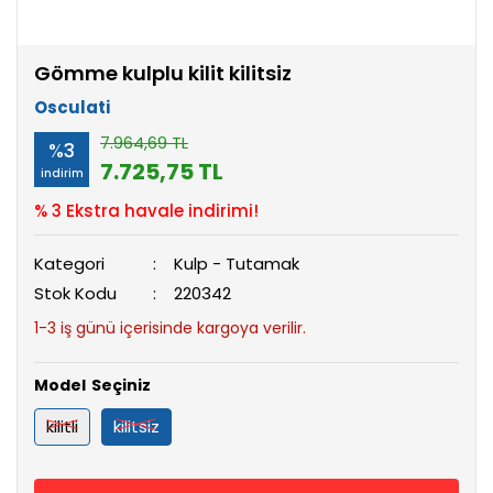
Gömme kulplu kilit kilitsiz
Osculati
7.964,69 TL
%3
7.725,75 TL
indirim
% 3 Ekstra havale indirimi!
Kategori
Kulp - Tutamak
Stok Kodu
220342
1-3 iş günü içerisinde kargoya verilir.
Model
kilitli
kilitsiz